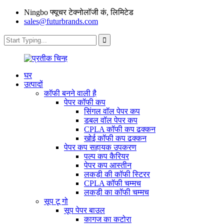
Ningbo फ्यूचर टेक्नोलॉजी कं, लिमिटेड
sales@futurbrands.com
घर
उत्पादों
कॉफी बनने वाली है
पेपर कॉफी कप
सिंगल वॉल पेपर कप
डबल वॉल पेपर कप
CPLA कॉफी कप ढक्कन
खोई कॉफी कप ढक्कन
पेपर कप सहायक उपकरण
पल्प कप कैरियर
पेपर कप आस्तीन
लकड़ी की कॉफी स्टिरर
CPLA कॉफी चम्मच
लकड़ी का कॉफी चम्मच
सूप टू गो
सूप पेपर बाउल
कागज का कटोरा