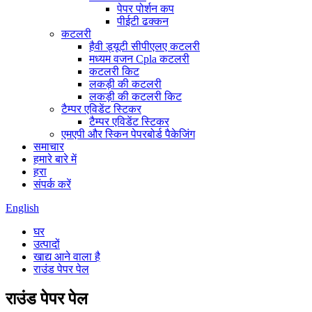
पेपर पोर्शन कप
पीईटी ढक्कन
कटलरी
हैवी ड्यूटी सीपीएलए कटलरी
मध्यम वजन Cpla कटलरी
कटलरी किट
लकड़ी की कटलरी
लकड़ी की कटलरी किट
टैम्पर एविडेंट स्टिकर
टैम्पर एविडेंट स्टिकर
एमएपी और स्किन पेपरबोर्ड पैकेजिंग
समाचार
हमारे बारे में
हरा
संपर्क करें
English
घर
उत्पादों
खाद्य आने वाला है
राउंड पेपर पेल
राउंड पेपर पेल