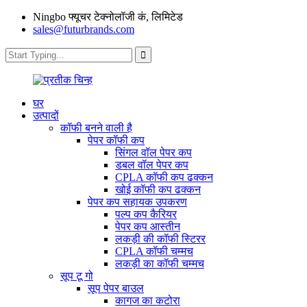
Ningbo फ्यूचर टेक्नोलॉजी कं, लिमिटेड
sales@futurbrands.com
घर
उत्पादों
कॉफी बनने वाली है
पेपर कॉफी कप
सिंगल वॉल पेपर कप
डबल वॉल पेपर कप
CPLA कॉफी कप ढक्कन
खोई कॉफी कप ढक्कन
पेपर कप सहायक उपकरण
पल्प कप कैरियर
पेपर कप आस्तीन
लकड़ी की कॉफी स्टिरर
CPLA कॉफी चम्मच
लकड़ी का कॉफी चम्मच
सूप टू गो
सूप पेपर बाउल
कागज का कटोरा